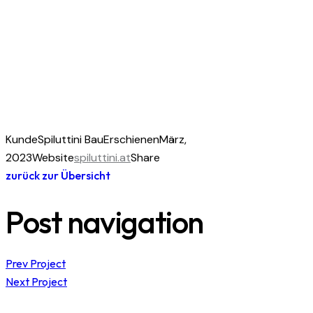
Kunde
Spiluttini Bau
Erschienen
März,
2023
Website
spiluttini.at
Share
zurück zur Übersicht
Post navigation
Prev Project
Next Project