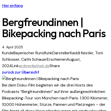
Hier entlang
Bergfreundinnen |
Bikepacking nach Paris
4. April 2025
Kunde
Bayerischer Rundfunk
Darsteller
Kaddi Kestler, Toni
Schlosser, Cathi Schauer
Erschienen
August,
2024
Link
ardmediathek.de
Share
zurück zur Übersicht
Bei dem Doku-Film begleiten wir die drei Hosts des
Podcasts “Bergfreundinnen” auf ihrer außergewöhnlichen
Bikepacking-Tour von München nach Paris. 1.300 Kilometer,
10.000 Höhenmeter, Stürze, Pannen und Platzregen – der
Film fängt all diese Herausforderungen mit eindrucksvollen