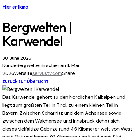
Hier entlang
Bergwelten |
Karwendel
30. June 2026
Kunde
Bergwelten
Erschienen
11. Mai
2026
Website
servustv.com
Share
zurück zur Übersicht
Das Karwendel gehört zu den Nördlichen Kalkalpen und
liegt zum größten Teil in Tirol, zu einem kleinen Teil in
Bayern. Zwischen Scharnitz und dem Achensee sowie
zwischen dem Walchensee und Innsbruck dehnt sich
dieses vielfältige Gebirge rund 45 Kilometer weit von West
nach Ost und knapp 30 Kilometer von Nord nach Süd.