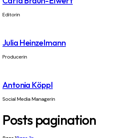
Carla Braun-Elwert
Editorin
Julia Heinzelmann
Producerin
Antonia Köppl
Social Media Managerin
Posts pagination
Page
1
Page
2
>